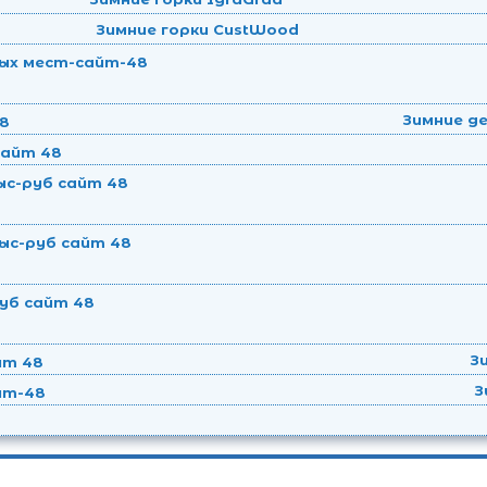
Зимние горки CustWood
Зимние де
З
З