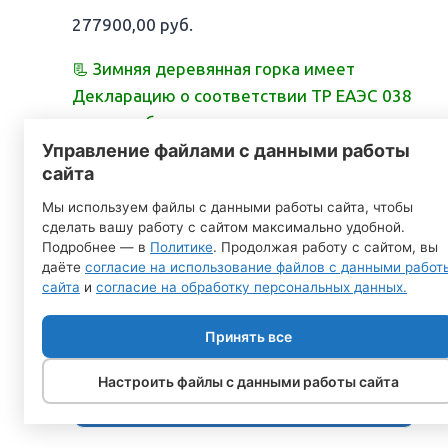
277900,00
руб.
📃 Зимняя деревянная горка имеет
Декларацию о соответствии ТР ЕАЭС 038
и может быть использована в
Управление файлами с данными работы
общественных местах.
сайта
🚚 Акция: Бесплатная доставка до 150 км
Мы используем файлы с данными работы сайта, чтобы
от МКАД.
сделать вашу работу с сайтом максимально удобной.
Подробнее — в
Политике
. Продолжая работу с сайтом, вы
🔧
Низкая стоимость сборки
даёте
согласие на использование файлов с данными работ
сайта
и
согласие на обработку персональных данных.
все зимние горки Савушка
Принять все
зимние деревянные горки с покрытием
все зимние деревянные горки
Настроить файлы с данными работы сайта
общий каталог зимних горок и детских
площадок