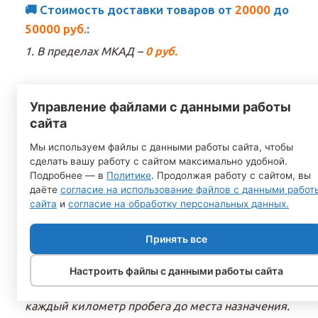
🚚 Стоимость доставки товаров от
20000
до
50000 руб.
:
1. В пределах МКАД –
0 руб.
2. Далее за МКАД –
40 руб.
за каждый километр
Управление файлами с данными работы
пробега до места назначения.
сайта
3. В регионы РФ, Республики Беларусь и
Мы используем файлы с данными работы сайта, чтобы
сделать вашу работу с сайтом максимально удобной.
Казахстан: до транспортной компании (в
Подробнее — в
Политике
. Продолжая работу с сайтом, вы
пределах МКАД) –
0 руб.
даёте
согласие на использование файлов с данными работ
сайта
и
согласие на обработку персональных данных.
🚚 Стоимость доставки товаров от
50000
до
100000 руб.
:
Принять все
1. В пределах МКАД и
до 50 км.
за МКАД –
0 руб.
Настроить файлы с данными работы сайта
2. Далее
после
5
0 км.
за МКАД –
40 руб.
за
каждый километр пробега до места назначения.