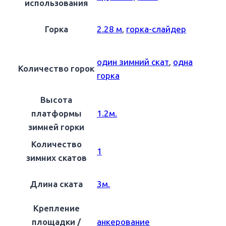
использования
Горка
2.28 м
,
горка-слайдер
один зимний скат
,
одна
Количество горок
горка
Высота
платформы
1.2м.
зимней горки
Количество
1
зимних скатов
Длина ската
3м.
Крепление
площадки /
анкерование