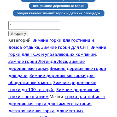
все зимние деревянные горки
общий каталог зимних горок и детских площадок
Количество
товара
В корзину
Зимняя
Категорий:
Зимние горки для гостиниц и
горка
домов отдыха
,
Зимние горки для СНТ
,
Зимние
ЛЕГЕНДА
горки для ТСЖ и управляющих компаний
,
ЛЕСА
Зимние горки Легенда Леса
,
Зимние
ПОЛЯРНАЯ
деревянные горки
,
Зимние деревянные горки
ЗВЕЗДА
для дачи
,
Зимние деревянные горки для
4
общественных мест
,
Зимние деревянные
золотой
горки до 100 тыс.руб.
,
Зимние деревянные
тик-
горки с покрытием
Метки:
горка для тюбинга
,
орех
деревянная горка для зимнего катания
,
детская зимняя горка
,
для местных