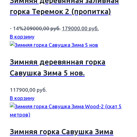
Зимняя деревянная заливная
горка Теремок 2 (пропитка)
Первоначальная
Текущая
- 14%
209000,00
руб.
179000,00
руб.
цена
цена:
В корзину
составляла
179000,00 руб..
209000,00 руб..
Зимняя деревянная горка
Савушка Зима 5 нов.
117900,00
руб.
В корзину
Зимняя горка Савушка Зима