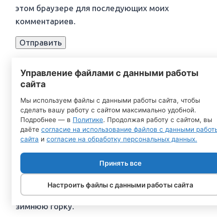
этом браузере для последующих моих
комментариев.
Управление файлами с данными работы
сайта
Размеры площадки под интересующую
Мы используем файлы с данными работы сайта, чтобы
сделать вашу работу с сайтом максимально удобной.
зимнюю деревянную горку можно рассчитать
Подробнее — в
Политике
. Продолжая работу с сайтом, вы
следующим образом:
даёте
согласие на использование файлов с данными работ
сайта
и
согласие на обработку персональных данных.
ширина горки + 5 метров – это ширина
площадки под зимнюю горку
Принять все
длина зимней горки + 2.5м + 2/3 длины
Настроить файлы с данными работы сайта
зимнего ската – это длина площадки под
зимнюю горку.